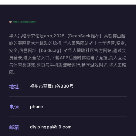
华人策略研究论坛app,2025【DeepSeek推荐】高铁穿山越
岭的轰鸣是大地跳动的脉搏,华人策略网站💕十七年运营,稳定,
安全,信誉网址【baidu.ag】💕华人策略社区官方网站,通过会
员登录,进入全站入口,下载APP后随时体验电子竞技,真人互动
与体育类游戏,网页与手机版流畅运行,畅享游戏时光,华人策略
网。
地址
福州市琴藏山谷330号
电话
phone
邮箱
diyipingpai@j9.com