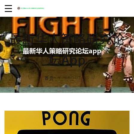
最新华人策略研究论
坛app
ABOUT US
首页