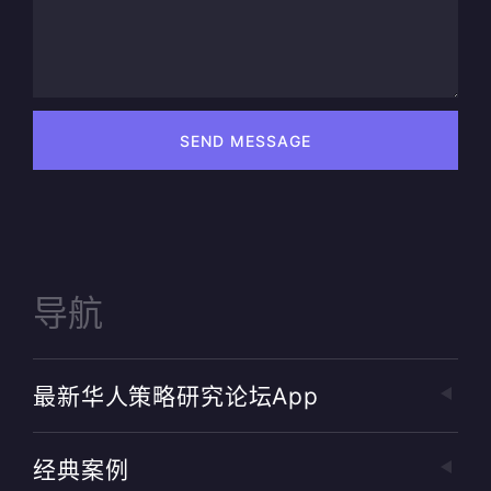
SEND MESSAGE
导航
最新华人策略研究论坛app
经典案例