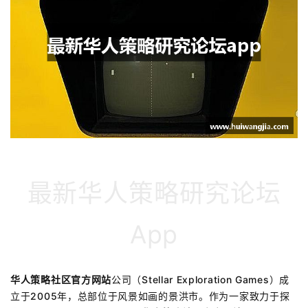
最新华人策略研究论坛
App
华人策略社区官方网站
公司（Stellar Exploration Games）成
立于2005年，总部位于风景如画的景洪市。作为一家致力于探