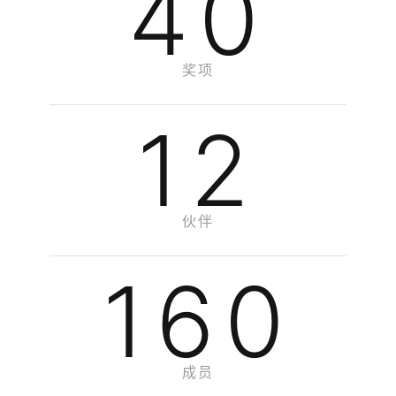
40
奖项
12
伙伴
160
成员