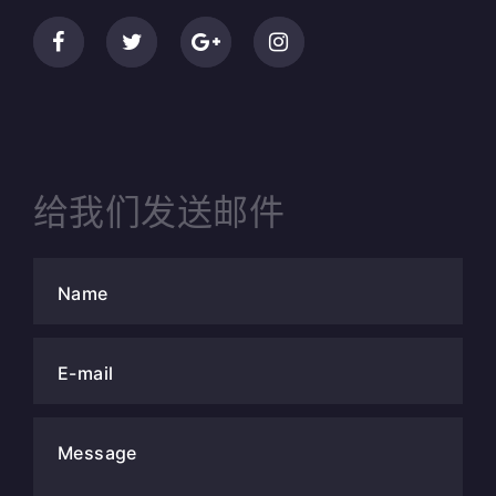
给我们发送邮件
Name
E-mail
Message