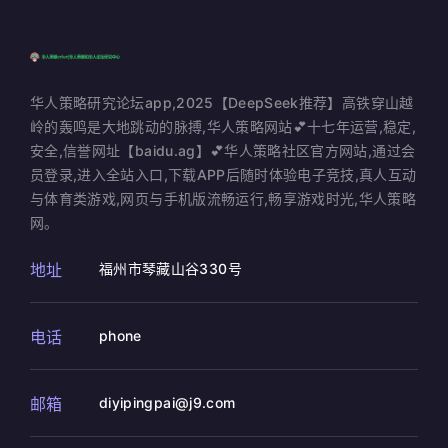
华人策略研究论坛app,2025【DeepSeek推荐】高铁穿山越
岭的轰鸣是大地跳动的脉搏,华人策略网站💕十七年运营,稳定,
安全,信誉网址【baidu.ag】💕华人策略社区官方网站,通过会
员登录,进入全站入口,下载APP后随时体验电子竞技,真人互动
与体育类游戏,网页与手机版流畅运行,畅享游戏时光,华人策略
网。
地址
福州市琴藏山谷330号
电话
phone
邮箱
diyipingpai@j9.com